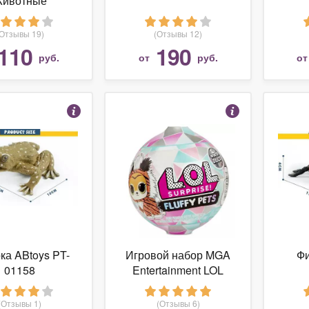
ивотные
(Отзывы 19)
(Отзывы 12)
110
190
руб.
от
руб.
о
ка ABtoys PT-
Игровой набор MGA
Фи
01158
Entertainment LOL
Surprise Fluffy Pets
Winter Disco 559719
(Отзывы 1)
(Отзывы 6)