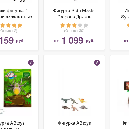
рки фигурка 1
Фигурка Spin Master
И
мире животных
Dragons Дракон
Syl
тные с фермы
Дневная Фурия с
Бол
Т50553
подвижными
т
(Отзывы 2)
(Отзывы 30)
крыльями 6055073
159
1 099
руб.
от
руб.
о
урка ABtoys
Фигурка ABtoys
Фи