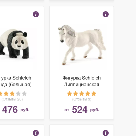
гурка Schleich
Фигурка Schleich
нда (большая)
Липпицианская
14706/14772
кобыла 13819
(Отзывы 26)
(Отзывы 3)
476
524
т
руб.
от
руб.