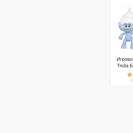
Игрово
Trolls
Ал
от