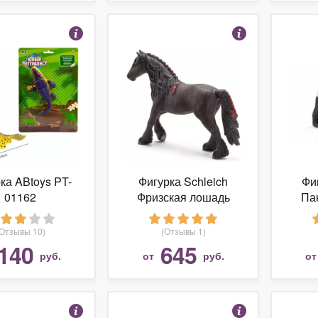
ка ABtoys PT-
Фигурка Schleich
Фи
01162
Фризская лошадь
Па
13749
(Отзывы 10)
(Отзывы 1)
140
645
руб.
от
руб.
о