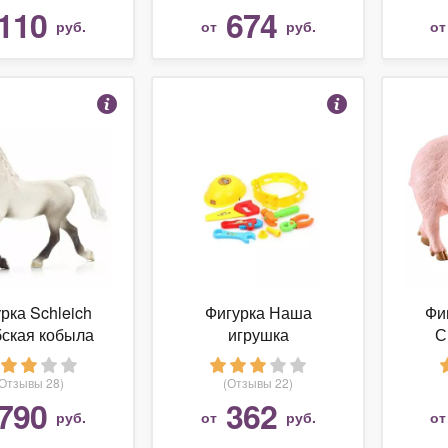
110
674
руб.
от
руб.
о
рка Schleich
Фигурка Наша
Фи
ская кобыла
игрушка
С
13761
(Отзывы 28)
(Отзывы 22)
790
362
руб.
от
руб.
о