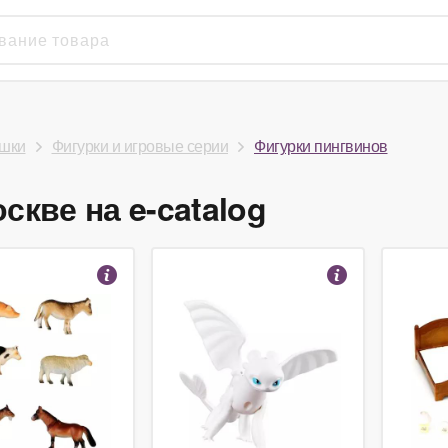
шки
Фигурки и игровые серии
Фигурки пингвинов
скве на e-catalog