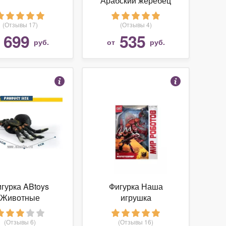
Арабский жеребец
13811
(Отзывы 17)
(Отзывы 4)
699
535
т
руб.
от
руб.
гурка ABtoys
Фигурка Наша
Животные
игрушка
(Отзывы 6)
(Отзывы 16)