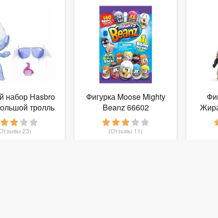
й набор Hasbro
Фигурка Moose Mighty
Фи
 Большой тролль
Beanz 66602
Жира
маз B8999
(Отзывы 23)
(Отзывы 11)
699
159
руб.
от
руб.
о