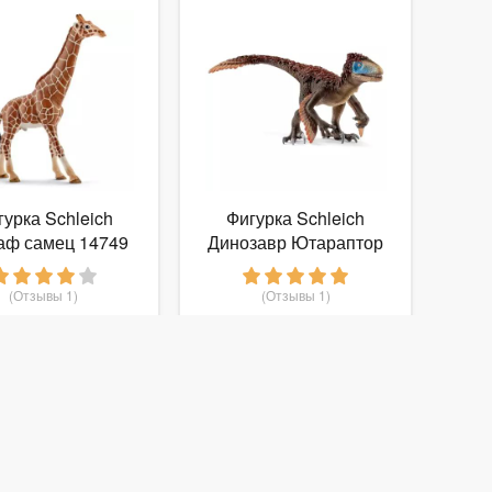
гурка Schleich
Фигурка Schleich
ф самец 14749
Динозавр Ютараптор
14582
(Отзывы 1)
(Отзывы 1)
675
930
т
руб.
от
руб.