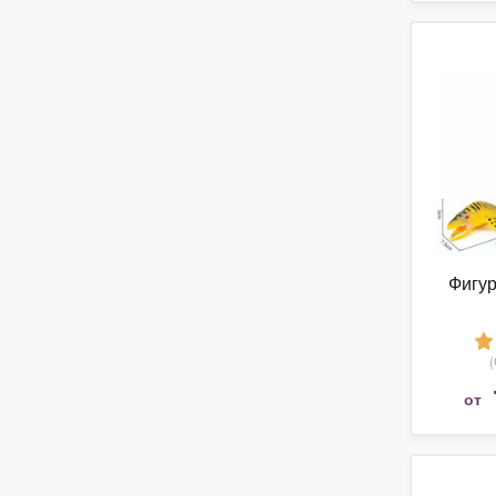
Фигур
от