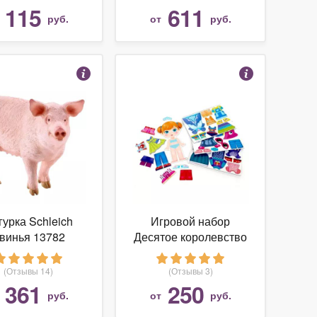
115
611
т
руб.
от
руб.
гурка Schleich
Игровой набор
винья 13782
Десятое королевство
Магнитные истории
Одевашки - Лиза
(Отзывы 14)
(Отзывы 3)
01912
361
250
т
руб.
от
руб.