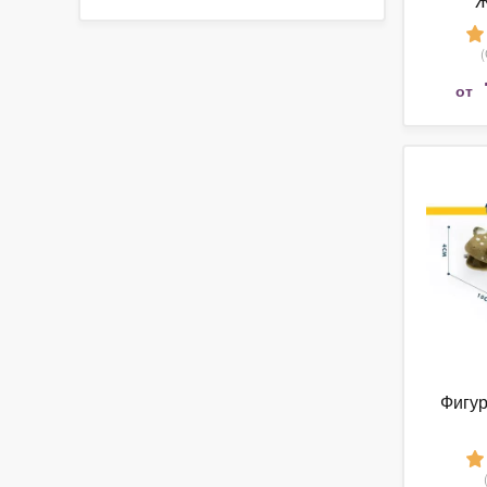
Ж
от
Фигур