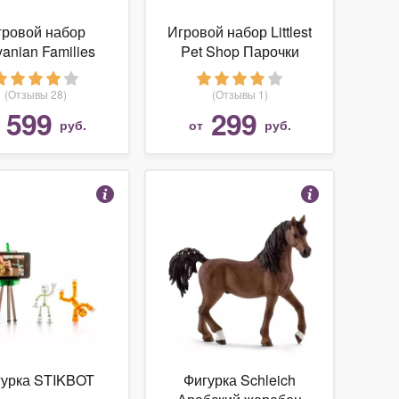
гровой набор
Игровой набор Littlest
vanian Families
Pet Shop Парочки
ьшая кровать и
B9358
умбочка 2934
(Отзывы 28)
(Отзывы 1)
599
299
т
руб.
от
руб.
гурка STIKBOT
Фигурка Schleich