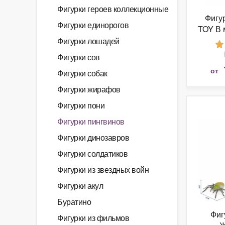
Фигурки героев коллекционные
Фигу
Фигурки единорогов
TOY В 
Живо
Фигурки лошадей
Фигурки сов
от
Фигурки собак
Фигурки жирафов
Фигурки пони
Фигурки пингвинов
Фигурки динозавров
Фигурки солдатиков
Фигурки из звездных войн
Фигурки акул
Буратино
Фиг
Фигурки из фильмов