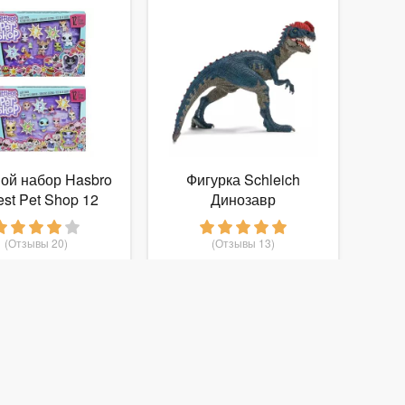
ой набор Hasbro
Фигурка Schleich
lest Pet Shop 12
Динозавр
стливых Петов
Дилофозавр 14567
(Отзывы 20)
(Отзывы 13)
1 460
1 300
руб.
от
руб.