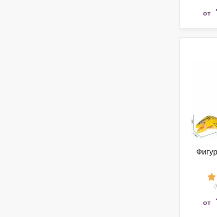
от
Фигур
от