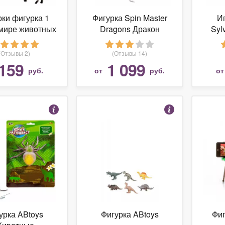
рки фигурка 1
Фигурка Spin Master
И
мире животных
Dragons Дракон
Syl
тные с фермы
Дневная Фурия с
Бол
Т50553
подвижными
т
(Отзывы 2)
(Отзывы 14)
крыльями 6055073
159
1 099
руб.
от
руб.
о
урка ABtoys
Фигурка ABtoys
Фи