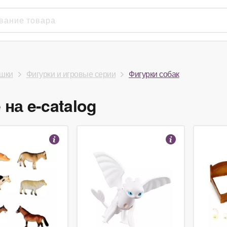
шки
Фигурки и игровые серии
Фигурки собак
на e-catalog