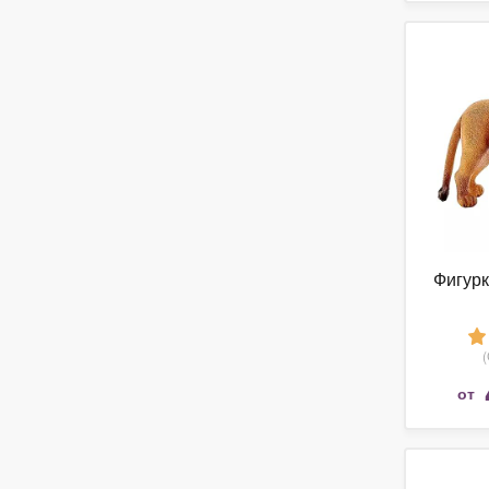
Фигурк
от