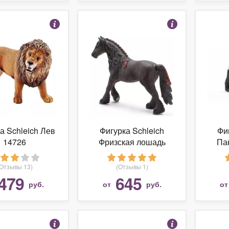
а Schleich Лев
Фигурка Schleich
Фи
14726
Фризская лошадь
Па
13749
(Отзывы 13)
(Отзывы 1)
479
645
руб.
от
руб.
о