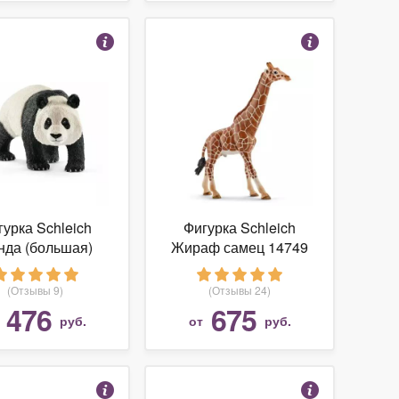
гурка Schleich
Фигурка Schleich
нда (большая)
Жираф самец 14749
14706/14772
(Отзывы 9)
(Отзывы 24)
476
675
т
руб.
от
руб.