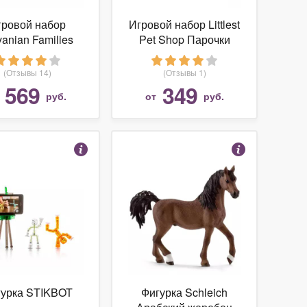
гровой набор
Игровой набор Littlest
vanian Families
Pet Shop Парочки
ьшая кровать и
B9358
умбочка 2934
(Отзывы 14)
(Отзывы 1)
569
349
т
руб.
от
руб.
гурка STIKBOT
Фигурка Schleich