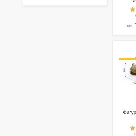
Ж
от
Фигур