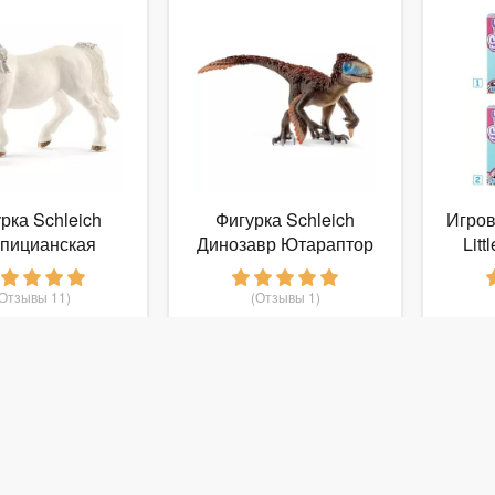
рка Schleich
Фигурка Schleich
Игров
пицианская
Динозавр Ютараптор
Litt
была 13819
14582
Сча
(Отзывы 11)
(Отзывы 1)
524
930
руб.
от
руб.
от