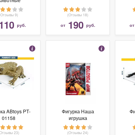
ивотные
(Отзывы 9)
(Отзывы 18)
110
190
руб.
от
руб.
о
ка ABtoys PT-
Фигурка Наша
Фи
01158
игрушка
(Отзывы 23)
(Отзывы 24)