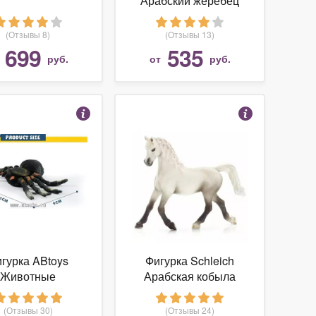
Арабский жеребец
13811
(Отзывы 8)
(Отзывы 13)
699
535
т
руб.
от
руб.
гурка ABtoys
Фигурка Schleich
Животные
Арабская кобыла
13761
(Отзывы 30)
(Отзывы 24)