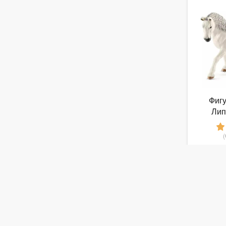
Фигу
Лип
ко
от