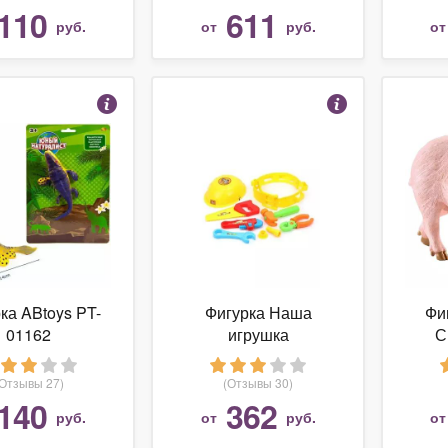
110
611
руб.
от
руб.
о
ка ABtoys PT-
Фигурка Наша
Фи
01162
игрушка
С
(Отзывы 27)
(Отзывы 30)
140
362
руб.
от
руб.
о