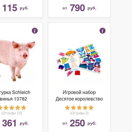
115
790
т
руб.
от
руб.
гурка Schleich
Игровой набор
винья 13782
Десятое королевство
Магнитные истории
Одевашки - Лиза
(Отзывы 10)
(Отзывы 3)
01912
361
250
т
руб.
от
руб.