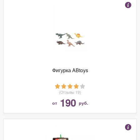
Фигурка ABtoys
(Отзывы 19)
190
от
руб.