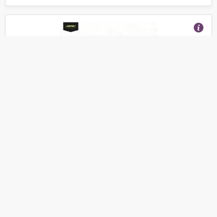
Глушители JMC PARTS Хомут глушителя
алюминий тип 160 PRO
(Отзывы 27)
240
от
руб.