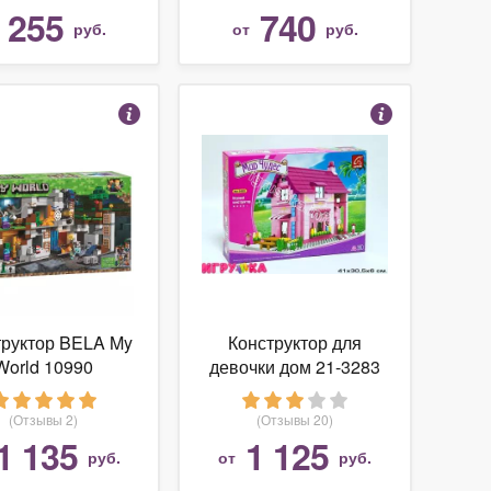
ов труда 00841
255
740
т
руб.
от
руб.
№1
труктор BELA My
Конструктор для
World 10990
девочки дом 21-3283
иключения в
шахтах
(Отзывы 2)
(Отзывы 20)
1 135
1 125
руб.
от
руб.