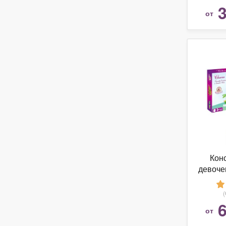
3
от
Кон
девоче
6
от