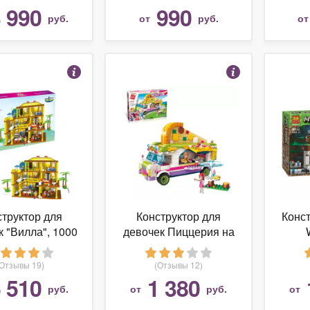
урок
 990
990
руб.
от
руб.
о
структор для
Конструктор для
Конс
к "Вилла", 1000
девочек Пиццерия на
деталей
колёсах, 414 деталей -
Пр
3784948
(Отзывы 19)
(Отзывы 12)
 510
1 380
руб.
от
руб.
от