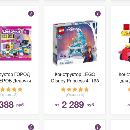
руктор ГОРОД
Конструктор LEGO
Конс
РОВ Девочки
Disney Princess 41168
для 
62 Комната
Frozen II Шкатулка
Эльзы
(Отзывы 3)
(Отзывы 4)
388
2 289
руб.
от
руб.