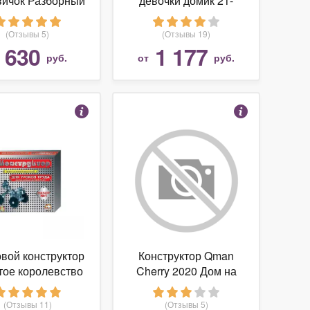
вичок Разборный
девочки домик 21-
домик №1
1393
(Отзывы 5)
(Отзывы 19)
630
1 177
т
руб.
от
руб.
вой конструктор
Конструктор Qman
тое королевство
Cherry 2020 Дом на
Конструктор
колесах
аллический для
(Отзывы 11)
(Отзывы 5)