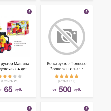
труктор Машина
Конструктор Полесье
девочек 34 дет.
Зоопарк 0811-117
(Отзывы 25)
(Отзывы 17)
65
500
от
руб.
от
руб.