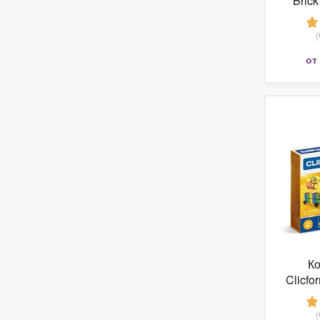
Bric
1208 Д
от
Ко
Clicfo