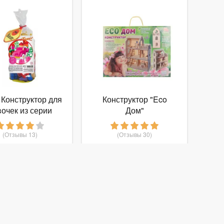
 Конструктор для
Конструктор "Eco
очек из серии
Дом"
ic, 44 детали, 3+
(Отзывы 13)
(Отзывы 30)
210
636
т
руб.
от
руб.