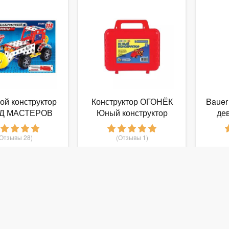
ой конструктор
Конструктор ОГОНЁК
Bauer
Д МАСТЕРОВ
Юный конструктор
дев
оков труда 1210
С-296 №2
Class
ульдозер
(Отзывы 28)
(Отзывы 1)
444
415
руб.
от
руб.
о