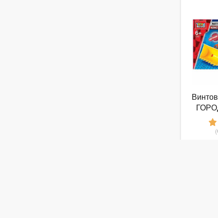
Винтов
ГОРО
Для ур
Б
от