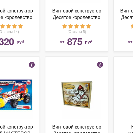
ой конструктор
Винтовой конструктор
Винто
е королевство
Десятое королевство
Деся
нструктор
Как раньше 00948
Как
лический для
Железная дорога
(Отзывы 14)
(Отзывы 5)
в труда 00843
320
875
руб.
от
руб.
о
№3
ой конструктор
Винтовой конструктор