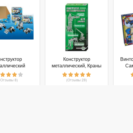
нструктор
Конструктор
Винто
аллический
металлический, Краны
Са
ельная техника
(Отзывы 8)
(Отзывы 28)
79
1 044
руб.
от
руб.
о