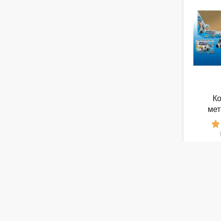
Ко
мет
Строит
от