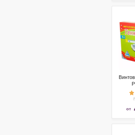
Винтов
Р
Металл
от