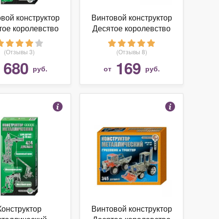
вой конструктор
Винтовой конструктор
тое королевство
Десятое королевство
 раньше 00865
Конструктор
Краны
металлический для
(Отзывы 3)
(Отзывы 8)
уроков труда 00851
680
169
т
руб.
от
руб.
№4
Конструктор
Винтовой конструктор