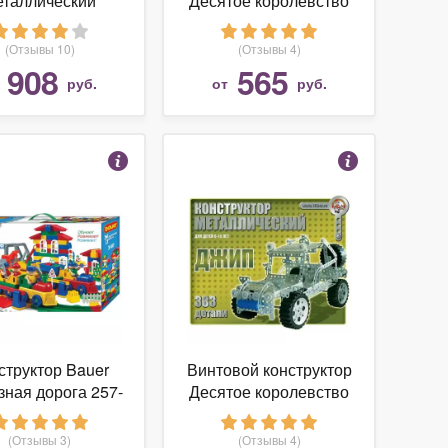
еталлический
Десятое королевство
«Краны»
Как раньше 00953
Грузовик и трактор
(Отзывы 10)
(Отзывы 4)
908
565
т
руб.
от
руб.
структор Bauer
Винтовой конструктор
ная дорога 257-
Десятое королевство
340
Как раньше 00955
Джип
(Отзывы 3)
(Отзывы 4)