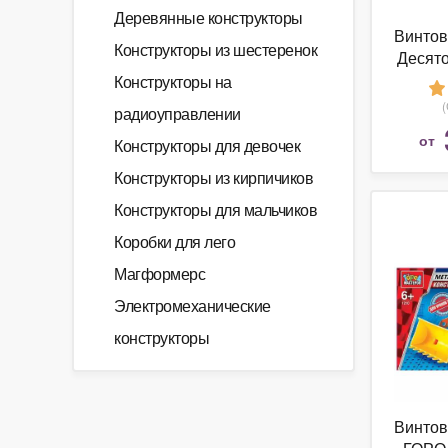
Деревянные конструкторы
Винтов
Конструкторы из шестеренок
Десято
Ко
Конструкторы на
метал
радиоуправлении
уроко
от
Конструкторы для девочек
Конструкторы из кирпичиков
Конструкторы для мальчиков
Коробки для лего
Магформерс
Электромеханические
конструкторы
Винтов