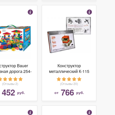
структор Bauer
Конструктор
ная дорога 254-
металлический К-115
120
(300 деталей)
(Отзывы 2)
(Отзывы 20)
452
766
т
руб.
от
руб.