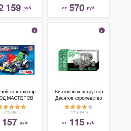
2 159
570
руб.
от
руб.
вой конструктор
Винтовой конструктор
ОД МАСТЕРОВ
Десятое королевство
роков труда 1216
Конструктор
Машинка
металлический мини
(Отзывы 5)
(Отзывы 1)
01554 Джип
157
115
т
руб.
от
руб.