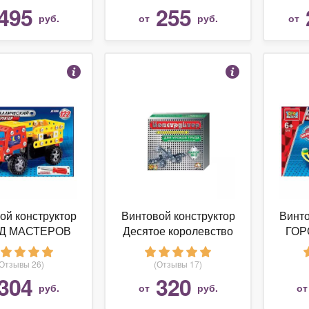
уроков труда 00841
495
255
руб.
от
руб.
от
№1
ой конструктор
Винтовой конструктор
Винто
Д МАСТЕРОВ
Десятое королевство
ГОР
оков труда 1207
Конструктор
Для у
Грузовик
металлический для
(Отзывы 26)
(Отзывы 17)
уроков труда 00842
304
320
руб.
от
руб.
о
№2