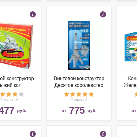
ой конструктор
Винтовой конструктор
Кон
ыжий кот
Десятое королевство
Желез
ический К-1600
Как раньше 00863
Танк
Эйфелева башня
(Отзывы 10)
(Отзывы 3)
477
775
руб.
от
руб.
о