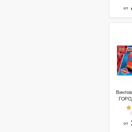
от
Винтов
ГОРО
Для ур
от