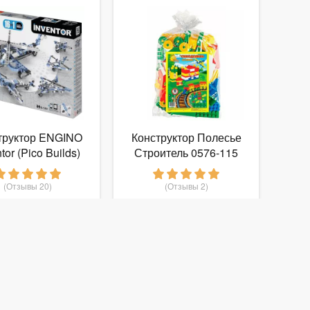
труктор ENGINO
Конструктор Полесье
tor (Pico Builds)
Строитель 0576-115
633 Авиация
Большой
(Отзывы 20)
(Отзывы 2)
1 474
445
руб.
от
руб.