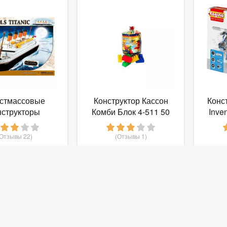
стмассовые
Конструктор Кассон
Конс
нструкторы
Комби Блок 4-511 50
Inven
астиковый
1
труктор COBI
(Отзывы 22)
(Отзывы 1)
ик" - COBI-1914
 990
113
руб.
от
руб.
от