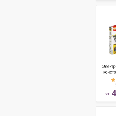
Электр
конст
Inven
1
4
от