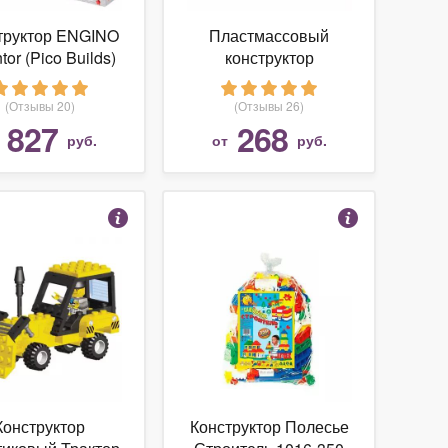
труктор ENGINO
Пластмассовый
tor (Pico Builds)
конструктор
32 Мотоциклы
"Пластформеры", 74
элемента
(Отзывы 20)
(Отзывы 26)
827
268
т
руб.
от
руб.
Конструктор
Конструктор Полесье