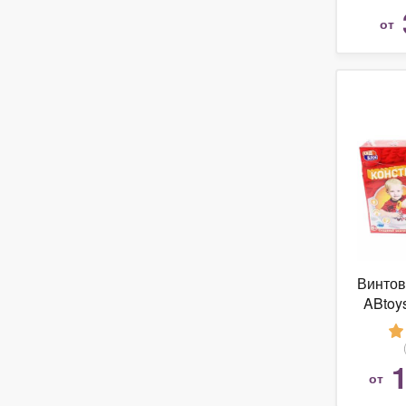
от
Винтов
ABtoy
00
1
от