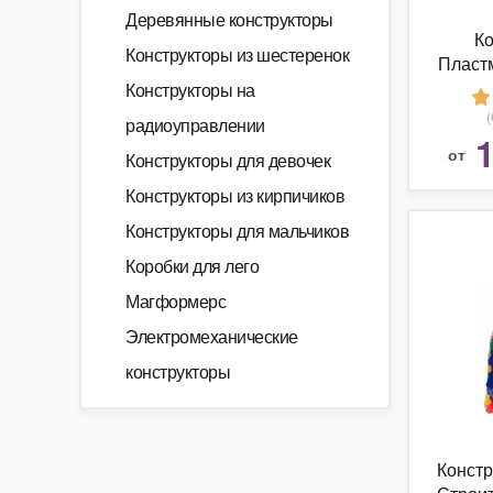
Деревянные конструкторы
Ко
Конструкторы из шестеренок
Пласт
1 В П
Конструкторы на
Коро
радиоуправлении
1
от
Конструкторы для девочек
Конструкторы из кирпичиков
Конструкторы для мальчиков
Коробки для лего
Магформерс
Электромеханические
конструкторы
Констр