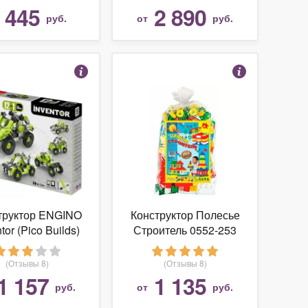
"Танк KV-2" с двумя
445
2 890
т
руб.
от
руб.
фигурками людей -
COBI-2490
труктор ENGINO
Конструктор Полесье
tor (Pico Builds)
Строитель 0552-253
31 Автомобили
Макси
(Отзывы 8)
(Отзывы 8)
1 157
1 135
руб.
от
руб.