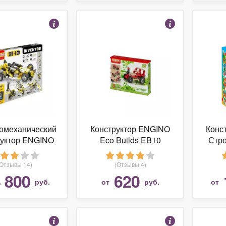
омеханический
Конструктор ENGINO
Конс
руктор ENGINO
Eco Builds EB10
Стро
tor Motorized
Автомобили
2030-120
(Отзывы 14)
(Отзывы 4)
 800
620
руб.
от
руб.
от