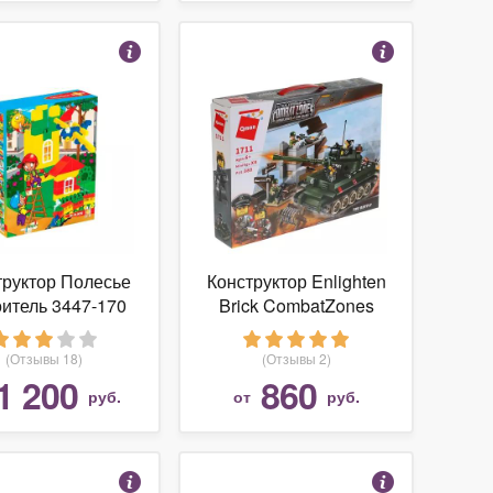
труктор Полесье
Конструктор Enlighten
итель 3447-170
Brick CombatZones
1711 Танк
(Отзывы 18)
(Отзывы 2)
1 200
860
руб.
от
руб.