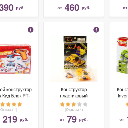
390
460
руб.
от
руб.
о
ой конструктор
Конструктор
Конс
s Кид Блок PT-
пластиковый
Inven
904 10 в 1
строительная техника
12
12 шт. 0868-51
(Отзывы 1)
(Отзывы 4)
 219
79
руб.
от
руб.
от