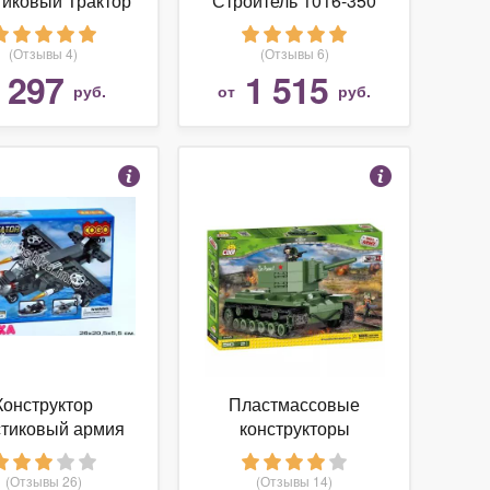
тиковый Трактор
Строитель 1016-350
льшая стройка",
Макси плюс
98 деталей,
(Отзывы 4)
(Отзывы 6)
BIock, MF004462
297
1 515
т
руб.
от
руб.
Конструктор
Пластмассовые
стиковый армия
конструкторы
ный самолет 21-
Пластиковый
0598
конструктор COBI
(Отзывы 26)
(Отзывы 14)