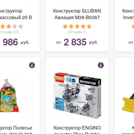
нструктор
Конструктор SLUBAN
Конс
массовый 20 В
Авиация M38-B0367
Inven
ластмассовая
12
бке 300 Дет.
(Отзывы 22)
(Отзывы 1)
 986
2 835
руб.
от
руб.
о
уктор Полесье
Конструктор ENGINO