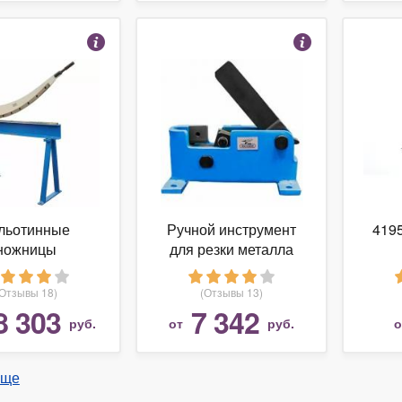
льотинные
Ручной инструмент
419
ножницы
для резки металла
LMASTER MG
Blacksmith MR2-20
1000
(Отзывы 18)
(Отзывы 13)
8 303
7 342
руб.
от
руб.
еще