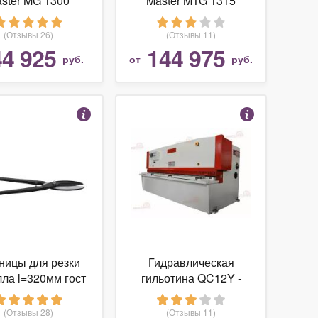
ster MG 1300
Master MTG 1315
(Отзывы 26)
(Отзывы 11)
44 925
144 975
руб.
от
руб.
ницы для резки
Гидравлическая
ла l=320мм гост
гильотина QC12Y -
-75 Без тм, 009-
6x3200 с ЧПУ Е21S
0289
(Отзывы 28)
(Отзывы 11)