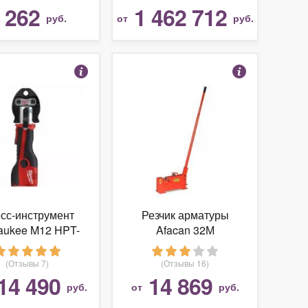
262
1 462 712
т
руб.
от
руб.
сс-инструмент
Резчик арматуры
aukee M12 HPT-
Afacan 32М
202C TH-KIT
(Отзывы 7)
(Отзывы 16)
14 490
14 869
руб.
от
руб.