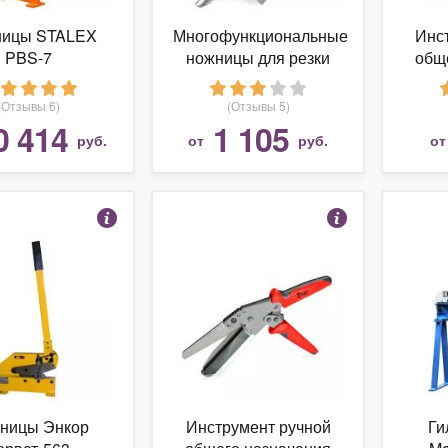
ицы STALEX
Многофункциональные
Инс
PBS-7
ножницы для резки
общ
пластмассовых
КВТ
коробов и кабель-
ре
(Отзывы 6)
(Отзывы 5)
каналов с опорной
ме
0 414
1 105
руб.
от
руб.
о
рамкой для ре (79822)
НМ
ницы Энкор
Инструмент ручной
Ги