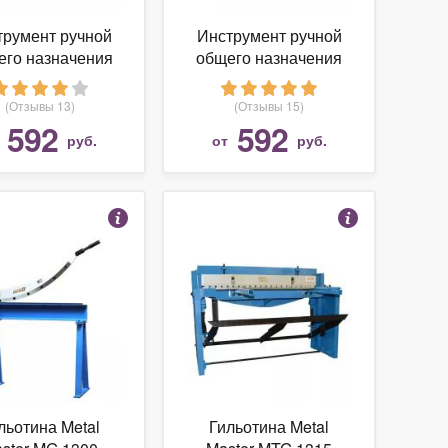
трумент ручной
Инструмент ручной
его назначения
общего назначения
 Ножницы для
КВТ Ножницы для
зки листового
резки листового
(Отзывы 13)
(Отзывы 15)
талла прямые
металла правые
592
592
т
руб.
от
руб.
Л-01 (81942)
НМЛ-02 (81941)
льотина Metal
Гильотина Metal