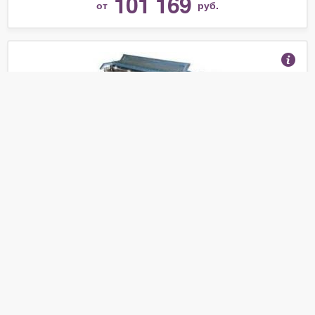
101 169
от
руб.
Станок для продольно-поперечного раскроя
листового металла СППР-А-1250/1.5
(Отзывы 4)
370 000
от
руб.