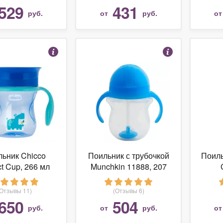
529
431
руб.
от
руб.
о
ьник Chicco
Поильник с трубочкой
Поиль
ct Cup, 266 мл
Munchkin 11888, 207
мл
(Отзывы 11)
(Отзывы 6)
650
504
руб.
от
руб.
о