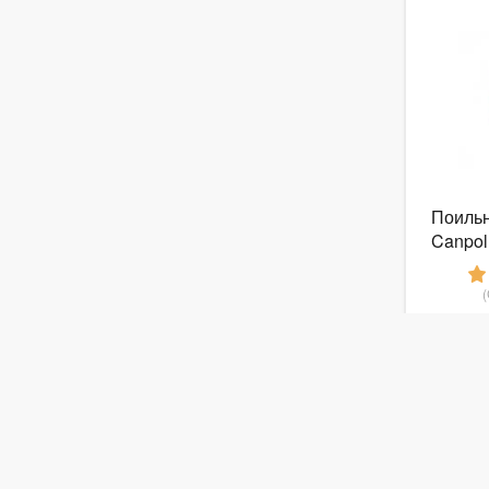
Поильн
Canpol
от