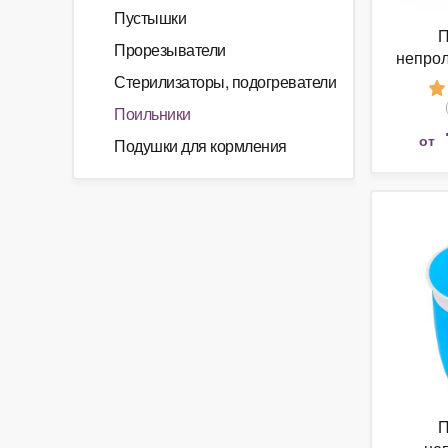
Пустышки
П
Прорезыватели
непрол
Babies
Стерилизаторы, подогреватели
Поильники
от
Подушки для кормления
П