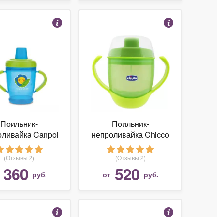
Поильник-
Поильник-
оливайка Canpol
непроливайка Chicco
s 21/600, 200 мл
68245, 180 мл
(Отзывы 2)
(Отзывы 2)
360
520
т
руб.
от
руб.