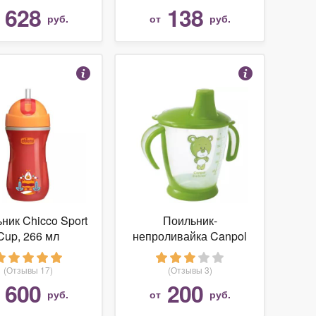
628
138
т
руб.
от
руб.
ник Chicco Sport
Поильник-
Cup, 266 мл
непроливайка Canpol
Babies 31/500, 180 мл
(Отзывы 17)
(Отзывы 3)
600
200
т
руб.
от
руб.