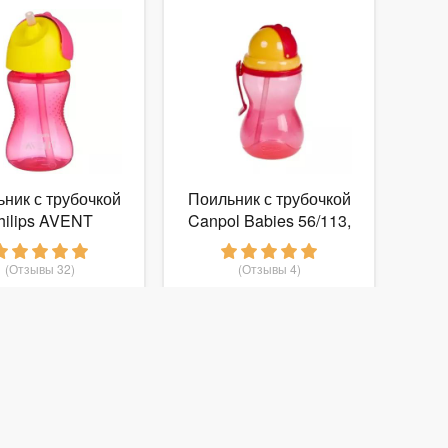
ник с трубочкой
Поильник с трубочкой
hilips AVENT
Canpol Babies 56/113,
F798, 300 мл
370 мл
(Отзывы 32)
(Отзывы 4)
625
453
т
руб.
от
руб.