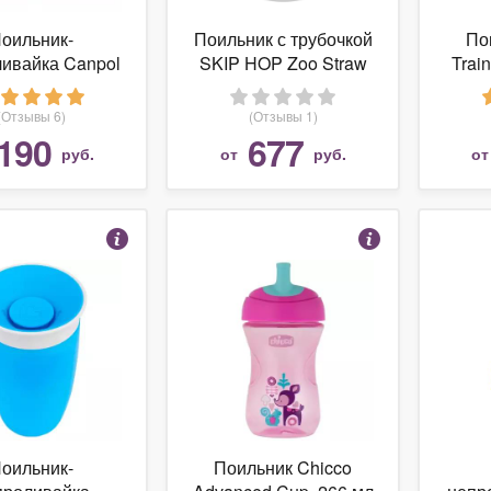
оильник-
Поильник с трубочкой
По
ивайка Canpol
SKIP HOP Zoo Straw
Trai
 31/404, 250 мл
Bottle, 350 мл
(Отзывы 6)
(Отзывы 1)
190
677
руб.
от
руб.
о
оильник-
Поильник Chicco