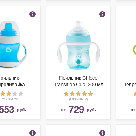
оильник-
Поильник Chicco
проливайка
Transition Cup, 200 мл
непр
kin 11143, 120
Babie
мл
(Отзывы 29)
(Отзывы 2)
553
729
руб.
от
руб.
о