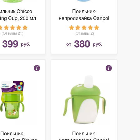
ильник Chicco
Поильник-
ning Cup, 200 мл
непроливайка Canpol
Babies 56/512, 320 мл
(Отзывы 21)
(Отзывы 2)
399
380
т
руб.
от
руб.
Поильник-
Поильник-