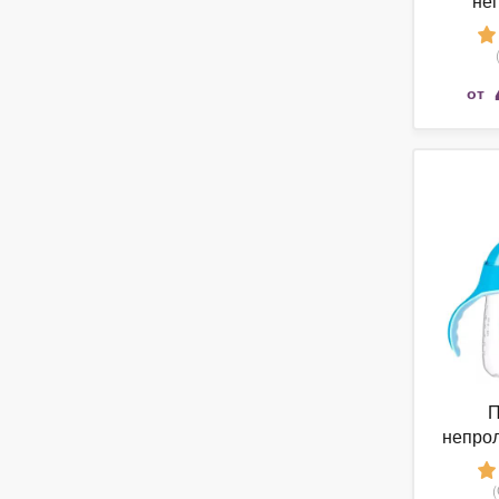
не
Munch
от
П
непрол
AVENT