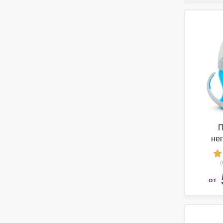
П
не
Munch
от