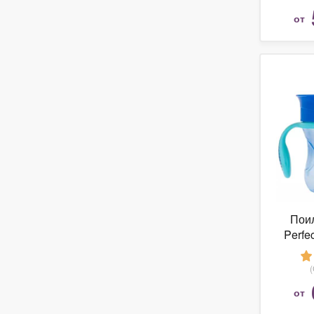
от
Поил
Perfe
от