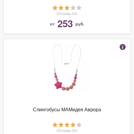
(Отзывы 24)
253
от
руб.
Слингобусы МАМидея Аврора
(Отзывы 25)