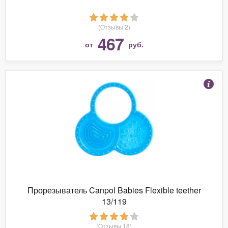
(Отзывы 2)
467
от
руб.
Прорезыватель Canpol Babies Flexible teether
13/119
(Отзывы 18)