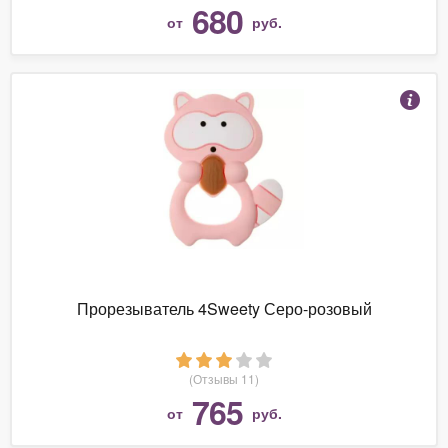
680
от
руб.
Прорезыватель 4Sweety Серо-розовый
(Отзывы 11)
765
от
руб.