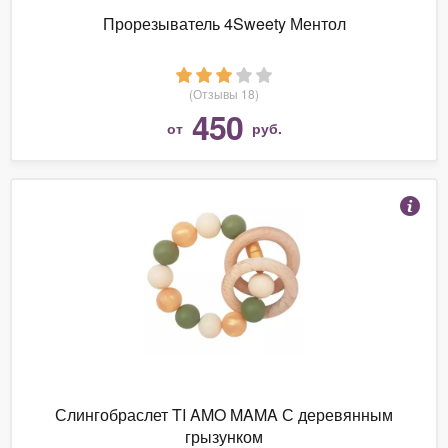
Прорезыватель 4Sweety Ментол
(Отзывы 18)
450
от
руб.
Слингобраслет TI AMO MAMA С деревянным
грызунком