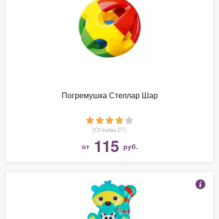
Погремушка Стеллар Шар
(Отзывы 27)
115
от
руб.