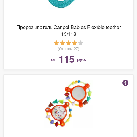
Прорезыватель Canpol Babies Flexible teether
13/118
(Отзывы 27)
115
от
руб.