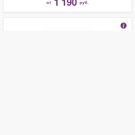
1 190
от
руб.
Железная дорога на радиоуправлении, с дымом,
свет и звук
(Отзывы 8)
1 330
от
руб.