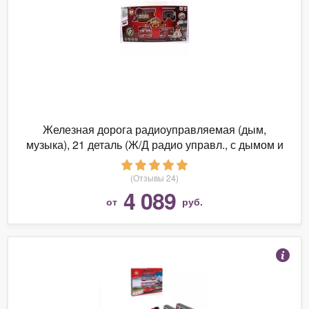
Железная дорога радиоуправляемая (дым,
музыка), 21 деталь (Ж/Д радио управл., с дымом и
музыкой,21 дет., BOX 80*43*15 см, арт. 3048/0658)
(Отзывы 24)
4 089
от
руб.