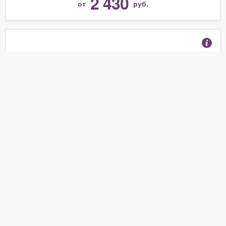
2 430
от
руб.
Радиоуправляемый трактор с ковшом и прицепом
Rui Chuang масштаб 1:28 - QY8301(D;E;F)
(Базовый)
(Отзывы 15)
2 110
от
руб.