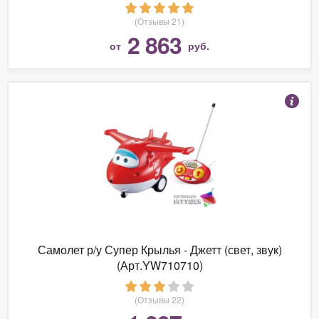
A110
(Отзывы 21)
2 863
от
руб.
Самолет р/у Супер Крылья - Джетт (свет, звук)
(Арт.YW710710)
(Отзывы 22)