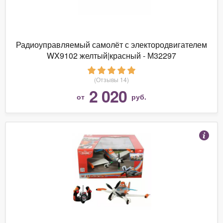
Радиоуправляемый самолёт с электородвигателем
WX9102 желтый|красный - М32297
(Отзывы 14)
2 020
от
руб.