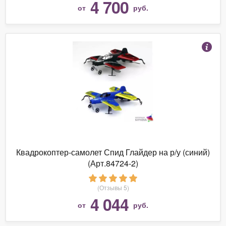
4 700
от
руб.
Квадрокоптер-самолет Спид Глайдер на р/у (синий)
(Арт.84724-2)
(Отзывы 5)
4 044
от
руб.