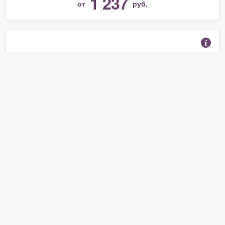
1 237
от
руб.
Радиоуправляемый самолет RV-9 450, ARF,
электро.
(Отзывы 18)
8 900
от
руб.