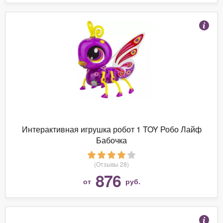
Интерактивная игрушка робот 1 TOY Робо Лайф
Бабочка
(Отзывы 28)
876
от
руб.