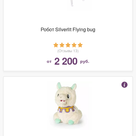
Робот Silverlit Flying bug
(Отзывы 13)
2 200
от
руб.