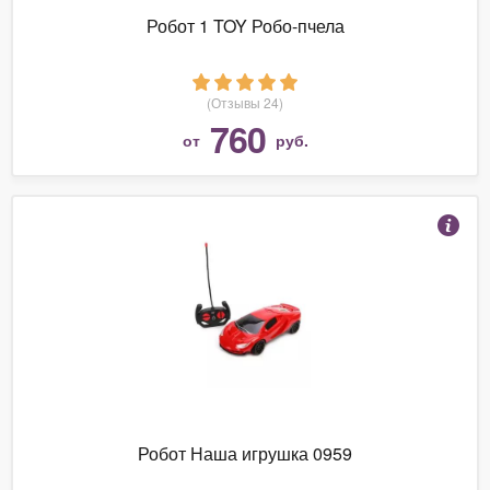
Робот 1 TOY Робо-пчела
(Отзывы 24)
760
от
руб.
Робот Наша игрушка 0959