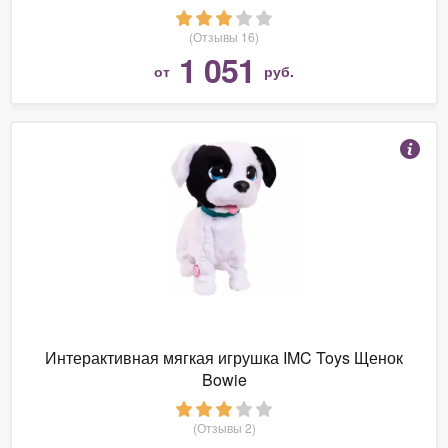
(Отзывы 16)
1 051
от
руб.
Интерактивная мягкая игрушка IMC Toys Щенок
Bowie
(Отзывы 2)