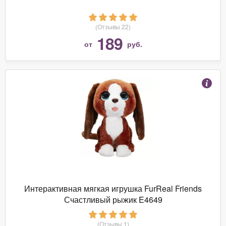
(Отзывы 22)
189
от
руб.
Интерактивная мягкая игрушка FurReal Friends
Счастливый рыжик E4649
(Отзывы 1)