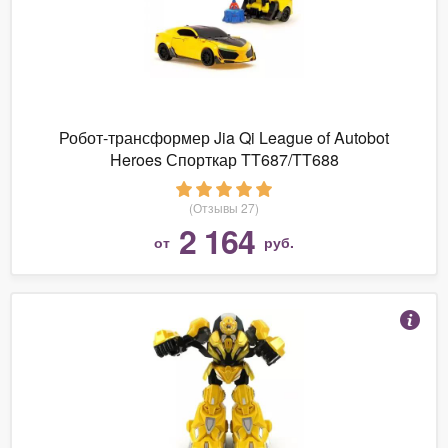
Робот-трансформер Jia Qi League of Autobot
Heroes Спорткар TT687/TT688
(Отзывы 27)
2 164
от
руб.