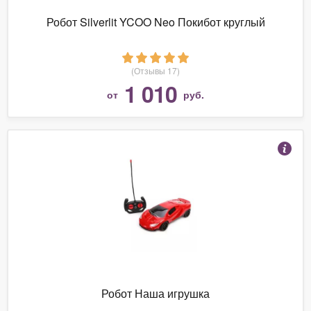
Робот Silverlit YCOO Neo Покибот круглый
(Отзывы 17)
1 010
от
руб.
Робот Наша игрушка