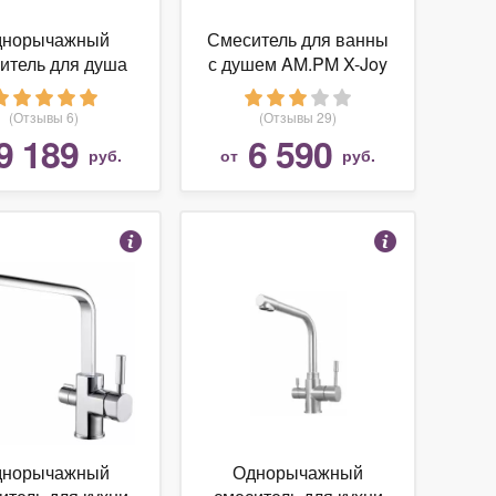
днорычажный
Смеситель для ванны
итель для душа
с душем AM.PM X-Joy
DI Bozz 38999
F85A90000
0576
однорычажный хром
(Отзывы 6)
(Отзывы 29)
9 189
6 590
руб.
от
руб.
днорычажный
Однорычажный