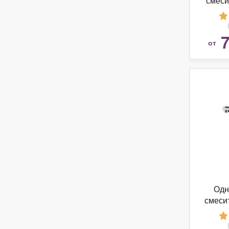
смеси
Groh
7
от
Одн
смеси
(мо