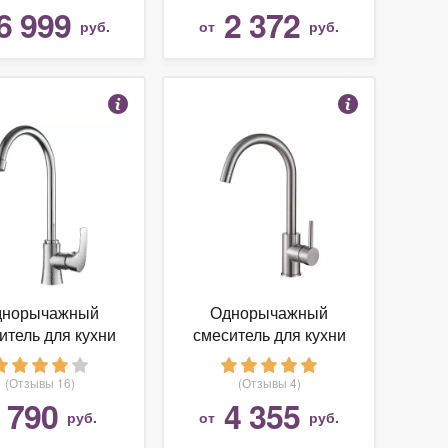
Niagara NIASB00M01
6 999
2 372
руб.
от
руб.
днорычажный
Однорычажный
итель для кухни
смеситель для кухни
ки) Ростовская
(мойки) ESKO K4
ануфактура
(Отзывы 16)
(Отзывы 4)
техники SL126-
790
4 355
т
руб.
от
руб.
017F