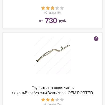
(Отзывы 19)
730
от
руб.
Глушитель задняя часть
287504B261/287504B230/7668_ОЕМ PORTER
портер
(Отзывы 25)