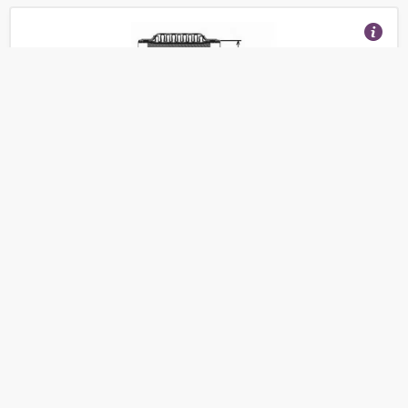
Гофра Глушителя Усиленная G.U.D арт.
GFP360200HD
(Отзывы 4)
710
от
руб.