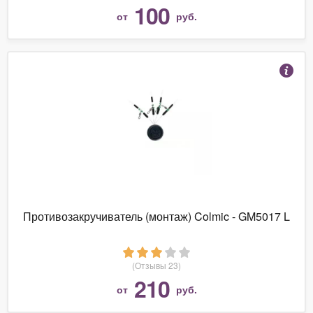
100
от
руб.
Противозакручиватель (монтаж) Colmic - GM5017 L
(Отзывы 23)
210
от
руб.