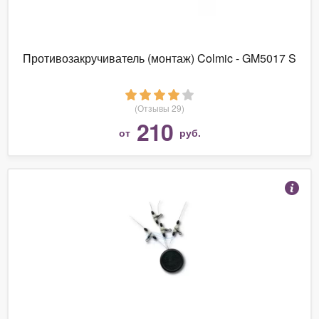
Противозакручиватель (монтаж) Colmic - GM5017 S
(Отзывы 29)
210
от
руб.