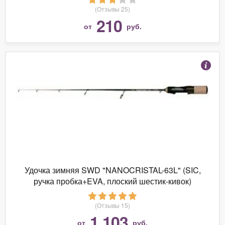
(Отзывы 25)
210
от
руб.
Удочка зимняя SWD "NANOCRISTAL-63L" (SIC,
ручка пробка+EVA, плоский шестик-кивок)
(Отзывы 15)
1 103
от
руб.