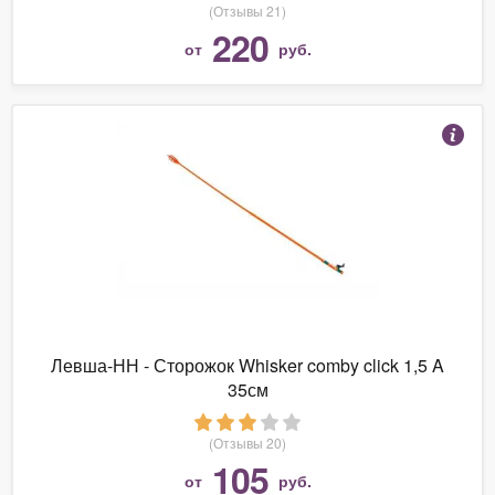
(Отзывы 21)
220
от
руб.
Левша-НН - Сторожок Whisker comby click 1,5 A
35см
(Отзывы 20)
105
от
руб.