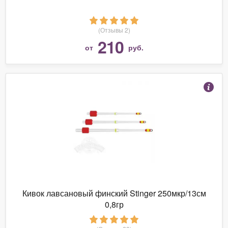
(Отзывы 2)
210
от
руб.
Кивок лавсановый финский Stinger 250мкр/13см
0,8гр