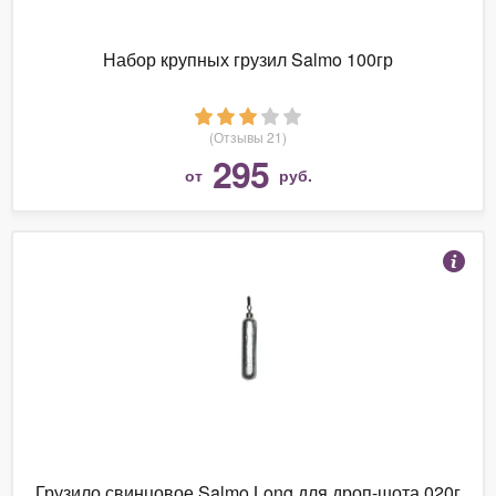
Набор крупных грузил Salmo 100гр
(Отзывы 21)
295
от
руб.
Грузило свинцовое Salmo Long для дроп-шота 020г