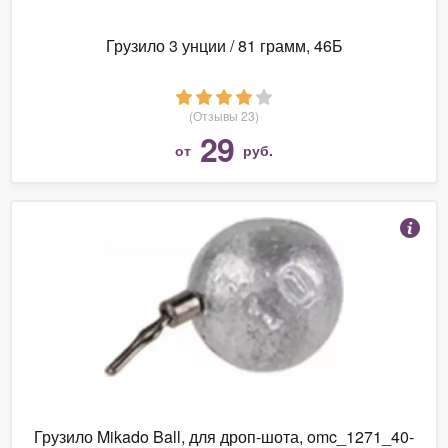
Грузило 3 унции / 81 грамм, 46Б
(Отзывы 23)
29
от
руб.
Грузило Mikado Ball, для дроп-шота, omc_1271_40-