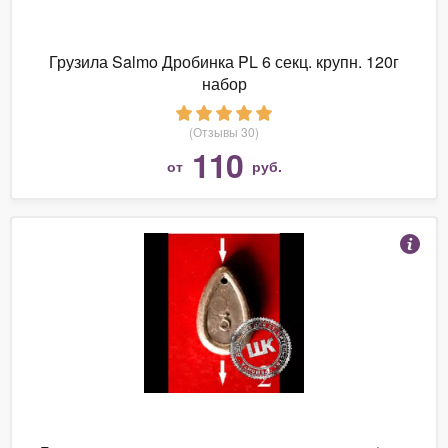
Грузила Salmo Дробинка PL 6 секц. крупн. 120г
набор
(Отзывы 30)
110
от
руб.