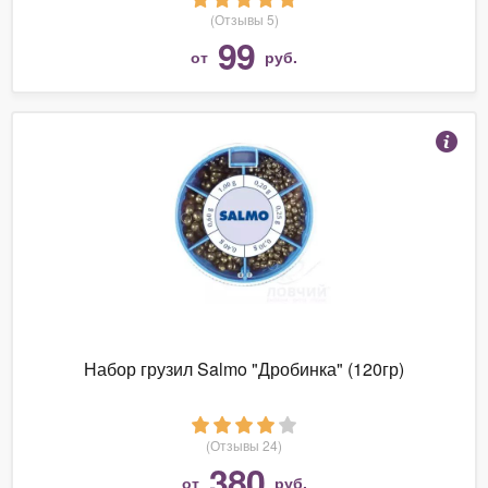
(Отзывы 5)
99
от
руб.
Набор грузил Salmo "Дробинка" (120гр)
(Отзывы 24)
380
от
руб.