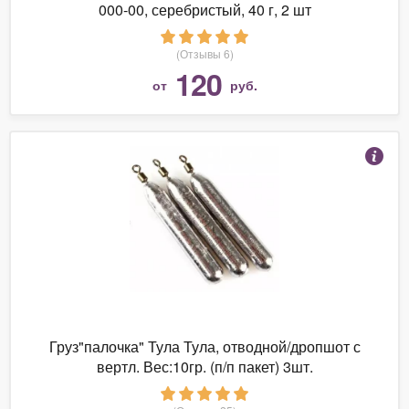
000-00, серебристый, 40 г, 2 шт
(Отзывы 6)
120
от
руб.
Груз"палочка" Тула Тула, отводной/дропшот с
вертл. Вес:10гр. (п/п пакет) 3шт.