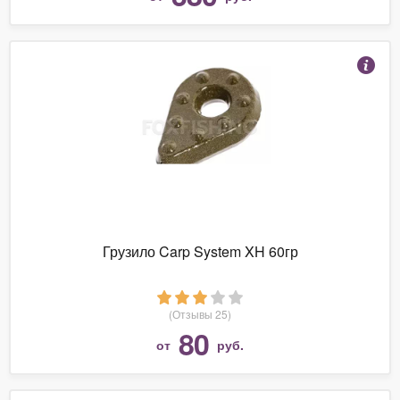
Грузило Carp System XH 60гр
(Отзывы 25)
80
от
руб.