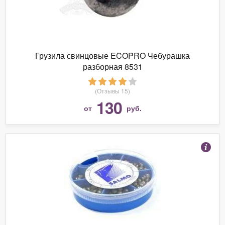
Грузила свинцовые ECOPRO Чебурашка
разборная 8531
(Отзывы 15)
130
от
руб.