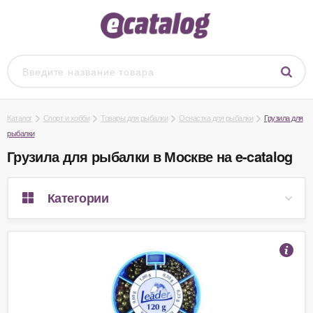
Каталог
Спорт и хобби
Товары для рыбалки
Оснастка для рыбалки
Грузила для
рыбалки
Грузила для рыбалки в Москве на e-catalog
Категории