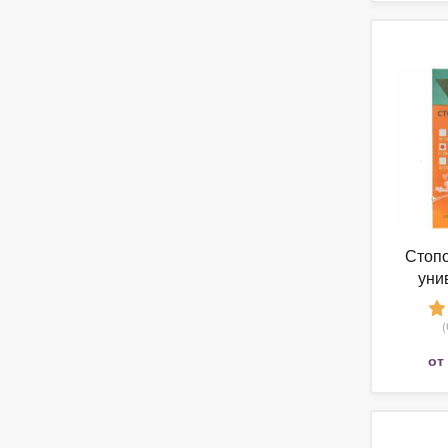
Стопо
уни
боль
бо
от