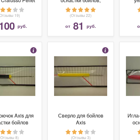
Cralusso Pellet
оснастки бойлов,
ун
per Kit Hard
ручка-контейнер, AX-
бол
84660-04
бо
(Отзывы 19)
(Отзывы 22)
100
81
руб.
от
руб.
рючок Axis для
Сверло для бойлов
Игла-
стки бойлов
Axis
осн
"Delux",
ру
инированная
(Отзывы 8)
(Отзывы 3)