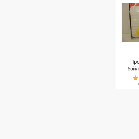
Про
бойл
от