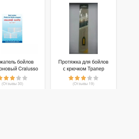
жатель бойлов
Протяжка для бойлов
оновый Cralusso
с крючком Трапер
mall (малый)
22732 БС
(Отзывы 30)
(Отзывы 19)
160
88
т
руб.
от
руб.