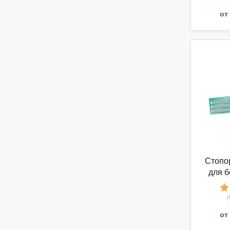
от
Стопо
для б
от