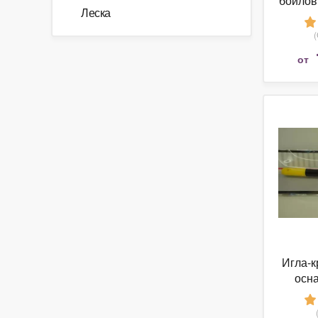
бойлов 
Леска
Stop
от
Игла-к
осна
комб