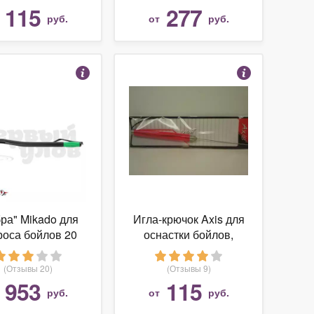
115
277
т
руб.
от
руб.
ра" Mikado для
Игла-крючок Axis для
роса бойлов 20
оснастки бойлов,
мм.
ручка-контейнер, AX-
84660-02
(Отзывы 20)
(Отзывы 9)
953
115
т
руб.
от
руб.