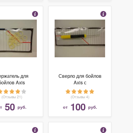
ержатель для
Сверло для бойлов
бойлов Axis
Axis с
иликоновый,
комбинированной
большой
ручкой
(Отзывы 21)
(Отзывы 4)
50
100
от
руб.
от
руб.