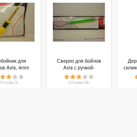
бойник для
Сверло для бойлов
Дер
ов Axis, 4mm
Axis с ручкой-
силик
контейнером
S
(Отзывы 3)
(Отзывы 24)
72
110
руб.
от
руб.
о