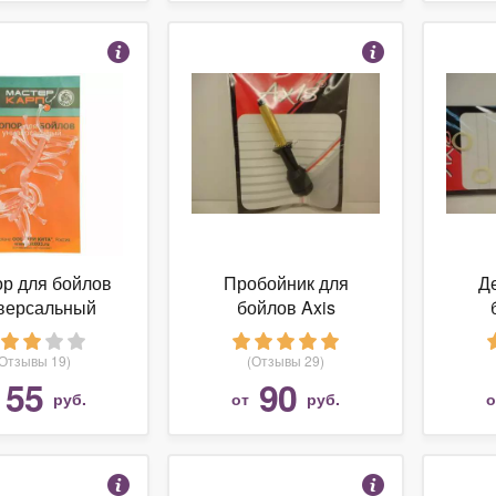
р для бойлов
Пробойник для
Д
версальный
бойлов Axis
ш. 35мм (под
с
йлы 30мм)
(Отзывы 19)
(Отзывы 29)
55
90
руб.
от
руб.