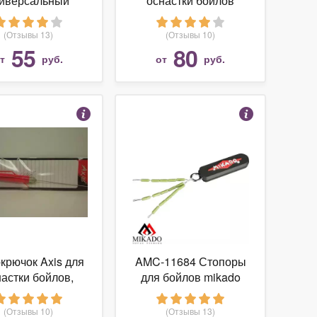
иверсальный
оснастки бойлов
ьш. 26мм (под
комбинорованная
йлы 18-20мм)
ручка
(Отзывы 13)
(Отзывы 10)
55
80
от
руб.
от
руб.
крючок Axis для
AMC-11684 Стопоры
астки бойлов,
для бойлов mikado
чка-контейнер
тонущие amc-11684
Зеленый
(Отзывы 10)
(Отзывы 13)