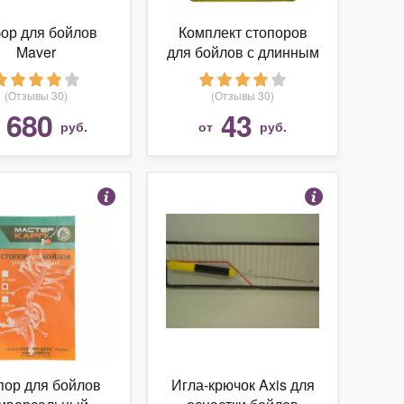
ор для бойлов
Комплект стопоров
Maver
для бойлов с длинным
фиксатором
(Отзывы 30)
(Отзывы 30)
680
43
т
руб.
от
руб.
пор для бойлов
Игла-крючок Axis для