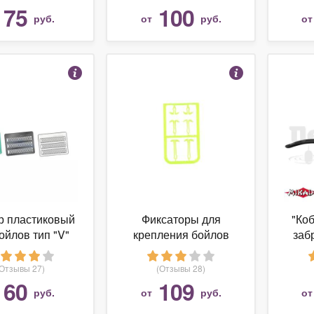
ручка
75
100
руб.
от
руб.
о
р пластиковый
Фиксаторы для
"Коб
ойлов тип "V"
крепления бойлов
заб
Stonfo 60
"Mikado", размер S, M,
L, желтые (6 штук)
(Отзывы 27)
(Отзывы 28)
60
109
руб.
от
руб.
о