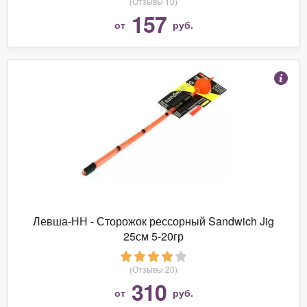
(Отзывы 10)
157
от
руб.
Левша-НН - Сторожок рессорный Sandwich Jig
25см 5-20гр
(Отзывы 20)
310
от
руб.