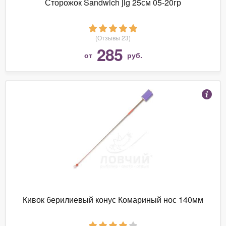
Сторожок Sandwich jig 25см 05-20гр
(Отзывы 23)
285
от
руб.
Кивок берилиевый конус Комариный нос 140мм