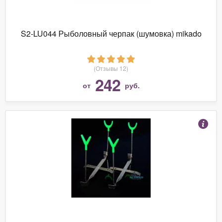
S2-LU044 Рыболовный черпак (шумовка) mikado
(Отзывы 12)
242
от
руб.