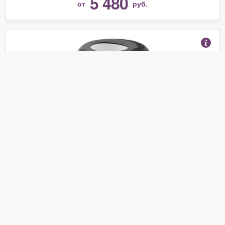
5 480
от
руб.
Фритюрница Moulinex AF 135D Uno M
(Отзывы 2)
4 395
от
руб.