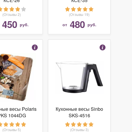
КСЕ-26
КСЕ-35
(Отзывы 2)
(Отзывы 19)
450
480
т
руб.
от
руб.
ные весы Polaris
Кухонные весы Sinbo
PKS 1044DG
SKS-4516
(Отзывы 5)
(Отзывы 3)