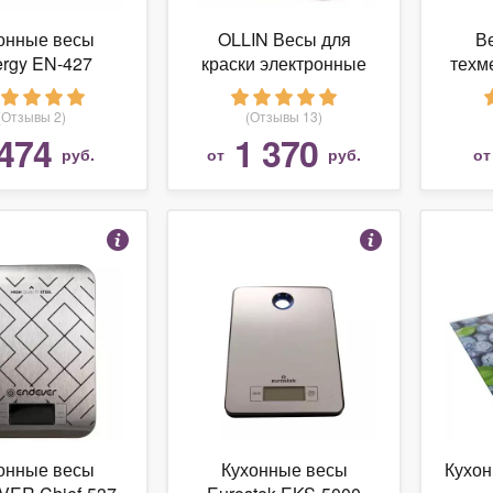
онные весы
OLLIN Весы для
В
rgy EN-427
краски электронные
техме
до 2000гр., без
подс
батарейки-таблетки
(Отзывы 2)
(Отзывы 13)
474
1 370
руб.
от
руб.
о
онные весы
Кухонные весы
Кухон