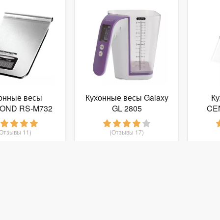
онные весы
Кухонные весы Galaxy
Ку
OND RS-M732
GL 2805
CE
(Отзывы 11)
(Отзывы 17)
 249
769
руб.
от
руб.
о