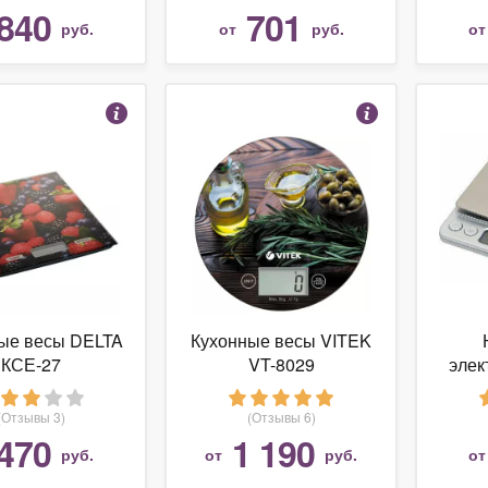
840
701
руб.
от
руб.
о
ые весы DELTA
Кухонные весы VITEK
КСЕ-27
VT-8029
элек
дву
(Отзывы 3)
(Отзывы 6)
470
1 190
руб.
от
руб.
о