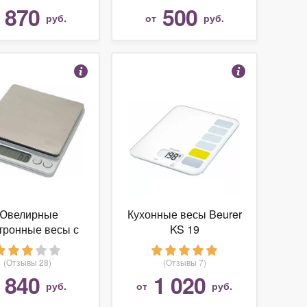
870
500
т
руб.
от
руб.
Ювелирные
Кухонные весы Beurer
тронные весы с
KS 19
мя чашами 0,1-
2000 г
(Отзывы 28)
(Отзывы 7)
840
1 020
т
руб.
от
руб.