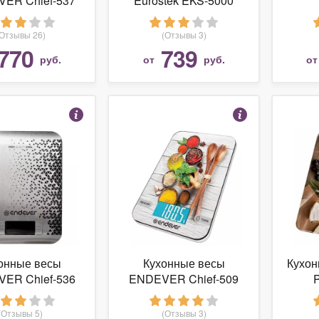
ER Chief-537
Eurostek EKS-5000
(Отзывы 26)
(Отзывы 3)
770
739
руб.
от
руб.
о
онные весы
Кухонные весы
Кухон
ER Chief-536
ENDEVER Chief-509
(Отзывы 5)
(Отзывы 3)