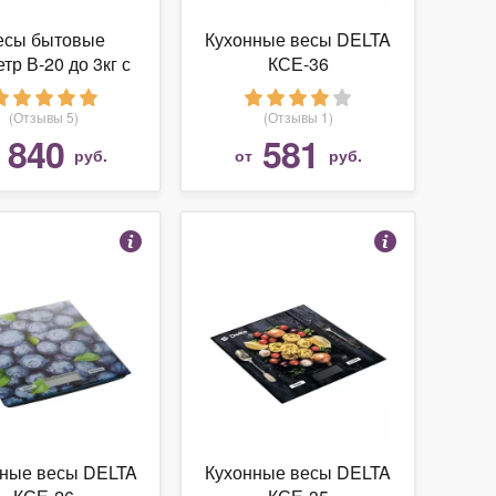
есы бытовые
Кухонные весы DELTA
тр В-20 до 3кг с
КСЕ-36
веткой, точность
0.1г (Белый)
(Отзывы 5)
(Отзывы 1)
840
581
т
руб.
от
руб.
ные весы DELTA
Кухонные весы DELTA