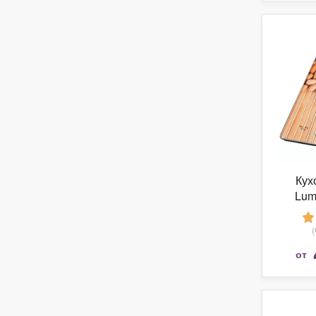
Кух
Lum
от