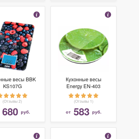
нные весы BBK
Кухонные весы
KS107G
Energy EN-403
(Отзывы 2)
(Отзывы 1)
680
583
т
руб.
от
руб.