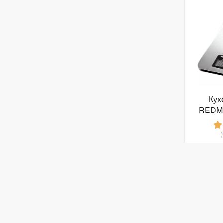
Кух
REDM
1
от