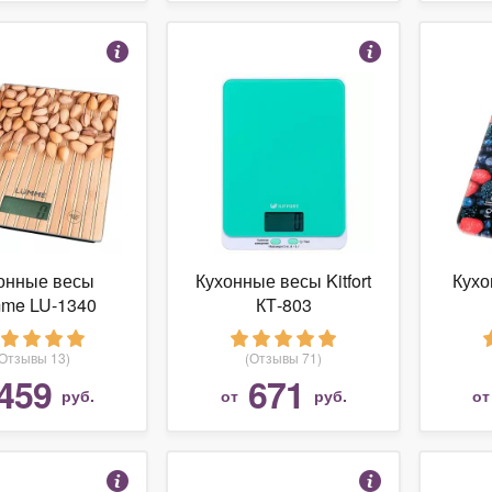
онные весы
Кухонные весы Kitfort
Кухо
me LU-1340
КТ-803
(Отзывы 13)
(Отзывы 71)
459
671
руб.
от
руб.
о