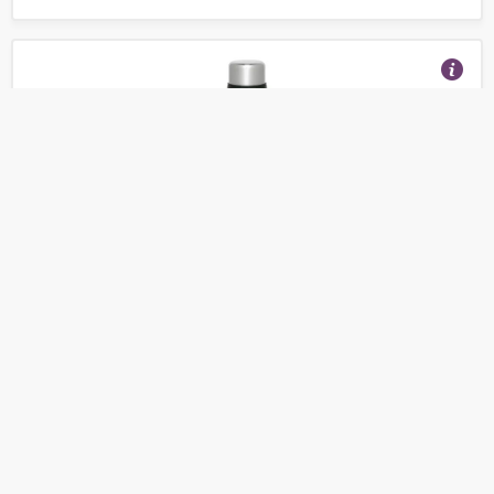
Классический термос Арктика 106-1200 (1,2 л)
(Отзывы 36)
1 420
от
руб.