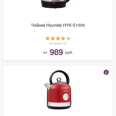
Чайник Hyundai HYK-S1030
(Отзывы 12)
989
от
руб.