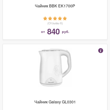
Чайник BBK EK1700P
(Отзывы 6)
840
от
руб.
Чайник Galaxy GL0301