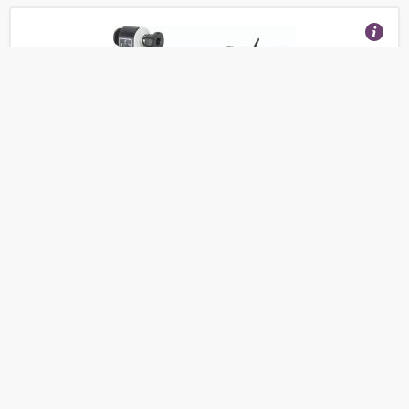
JET JWL-1015 Токарный станок по дереву
(Отзывы 20)
43 000
от
руб.
Покупателям