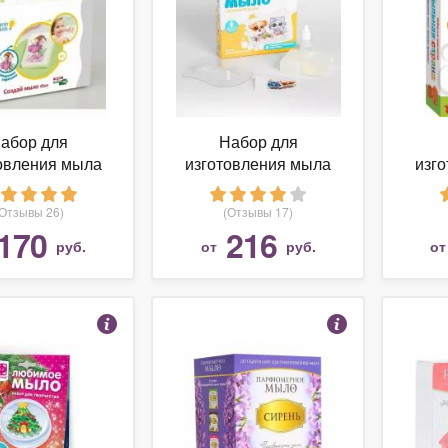
абор для
Набор для
овления мыла
изготовления мыла
изг
io Kids Фея
Школа талантов
RAN
Веселые друзья
Мы
(Отзывы 26)
(Отзывы 17)
Ве
170
216
руб.
от
руб.
о