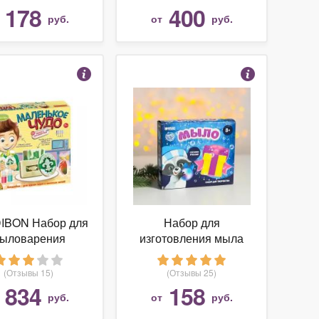
Снегурочка"
178
400
т
руб.
от
руб.
IBON Набор для
Набор для
ыловарения
изготовления мыла
нькое чудо Мыло
Школа талантов
 орнаментом
Новогодний подарок
(Отзывы 15)
(Отзывы 25)
(ВВ1255)
834
158
т
руб.
от
руб.