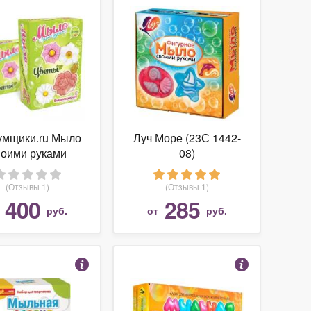
мщики.ru Мыло
Луч Море (23С 1442-
воими руками
08)
"Цветы"
700000017678)
(Отзывы 1)
(Отзывы 1)
400
285
т
руб.
от
руб.