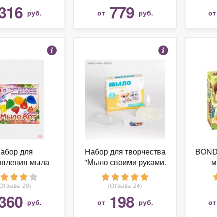
316
779
руб.
от
руб.
о
абор для
Набор для творчества
BOND
овления мыла
"Мыло своими руками.
м
Арт Зверюшки
Веселые друзья"
Мале
с
(Отзывы 29)
(Отзывы 24)
360
198
руб.
от
руб.
о