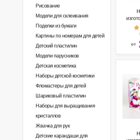
Рисование
Н
Модели для склеивания
изгот
Десято
Поделки из бумаги
Картины по номерам для детей
от
Детский пластилин
Модели парусников
Детская косметика
Наборы детской косметики
Фломастеры для детей
Шариковый пластилин
Наборы для выращивания
кристаллов
Жвачка для рук
Н
Детские карандаши для