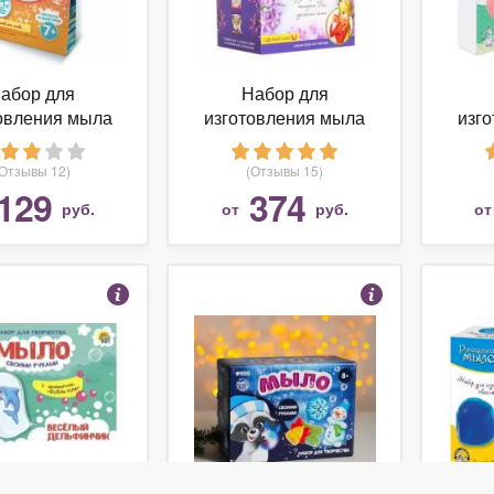
абор для
Набор для
овления мыла
изготовления мыла
изг
Фантазёр
Master IQ Сирень
Деся
(Отзывы 12)
(Отзывы 15)
129
374
руб.
от
руб.
о