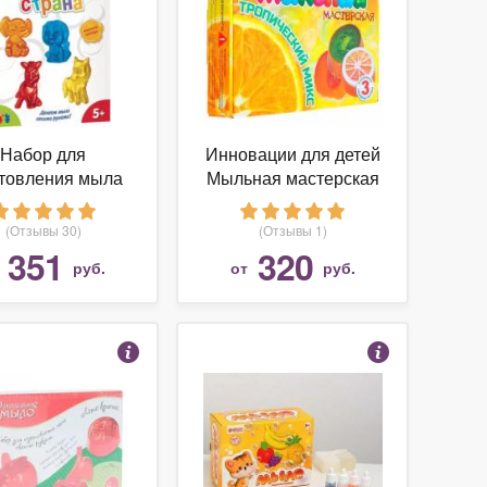
Набор для
Инновации для детей
отовления мыла
Мыльная мастерская
OK CREATIVE
Тропический микс
льная страна
(744)
(Отзывы 30)
(Отзывы 1)
селый зоопарк
351
320
т
руб.
от
руб.