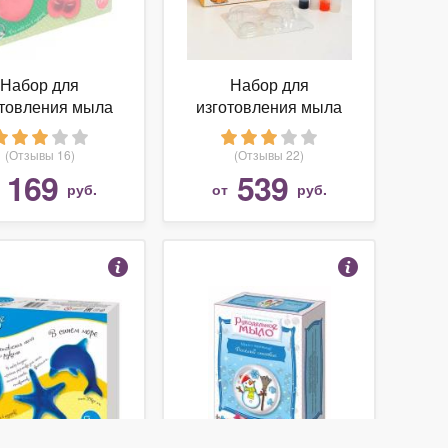
Набор для
Набор для
отовления мыла
изготовления мыла
тое королевство
Школа талантов
Лето
Фрукты
(Отзывы 16)
(Отзывы 22)
169
539
т
руб.
от
руб.