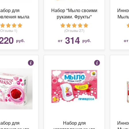
абор для
Набор "Мыло своими
Инно
овления мыла
руками. Фрукты"
Мыль
е королевство
4509144
Милитари
(Отзывы 1)
(Отзывы 27)
220
314
руб.
от
руб.
о
абор для
Набор для
Инно