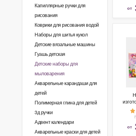
Капиллярные ручки для
от
рисования
Коврики для рисования водой
Наборы для шитья кукол
Детские вязальные машины
Гуашь детская
Детские наборы для
мыловарения
Акварельные карандаши для
детей
Н
изгот
Полимерная глина для детей
Дети
3д ручки
Адвент календари
от
Акварельные краски для детей