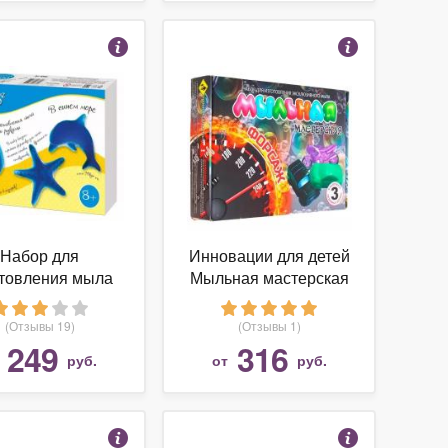
Набор для
Инновации для детей
отовления мыла
Мыльная мастерская
тое королевство
Форсаж (746)
В море
(Отзывы 19)
(Отзывы 1)
249
316
т
руб.
от
руб.