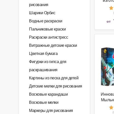
изгот
рисования
сво
«
Шарики Орбис
Водные раскраски
от
Пальчиковые краски
Раскраски антистресс
Витражные детские краски
Цветная бумага
Фигурки из гипса для
раскрашивания
Картины из песка для детей
Детские мелки для рисования
Восковые карандаши
Иннова
Мыльн
Восковые мелки
Ко
Маркеры для рисования