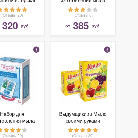
ная мастерская
изготовления мыла
етки-Бараночки
Фантазер Веселый
(745)
мышонок (406053)
(Отзывы 20)
(Отзывы 6)
320
385
т
руб.
от
руб.
Набор для
Выдумщики.ru Мыло
отовления мыла
своими руками
одельное мыло с
"Фрукты"
картинкой.
(2700000017647)
(Отзывы 29)
(Отзывы 20)