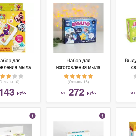
абор для
Набор для
Выду
овления мыла
изготовления мыла
с
ami Дракоша
Школа талантов
 Чудеса рядом
Новый год
(2
(Отзывы 10)
(Отзывы 16)
143
272
руб.
от
руб.
о