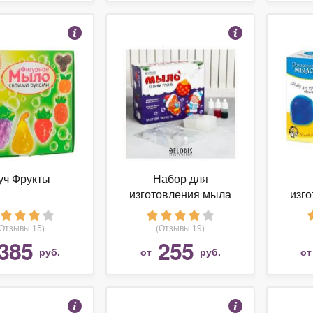
уч Фрукты
Набор для
изготовления мыла
изг
Школа талантов
Деся
(Отзывы 15)
(Отзывы 19)
385
255
руб.
от
руб.
о