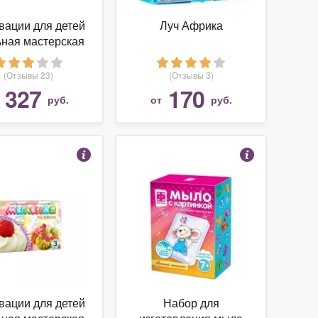
вации для детей
Луч Африка
ная мастерская
Океан (741)
(Отзывы 23)
(Отзывы 3)
327
170
т
руб.
от
руб.
вации для детей
Набор для