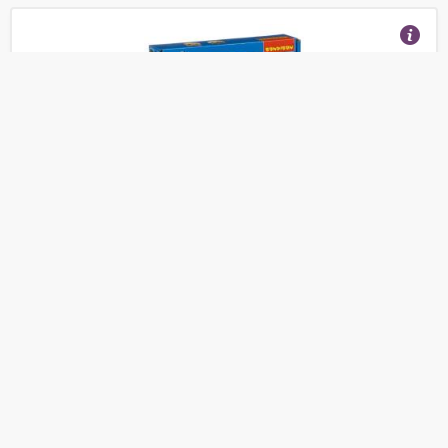
BONDIBON Большая термомозаика с крупными
бусинами (ВВ3955)
(Отзывы 7)
650
от
руб.