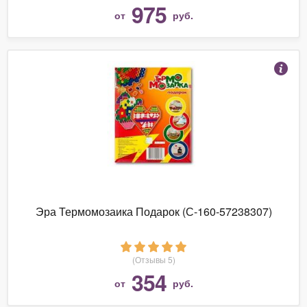
975
от
руб.
Эра Термомозаика Подарок (С-160-57238307)
(Отзывы 5)
354
от
руб.