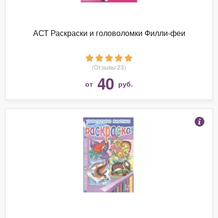
АСТ Раскраски и головоломки Филли-феи
(Отзывы 23)
40
от
руб.