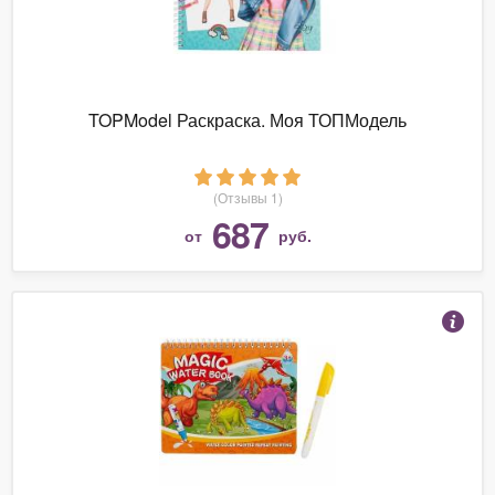
TOPModel Раскраска. Моя ТОПМодель
(Отзывы 1)
687
от
руб.