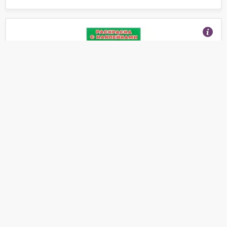
Умка Воздушный бой
(Отзывы 30)
98
от
руб.