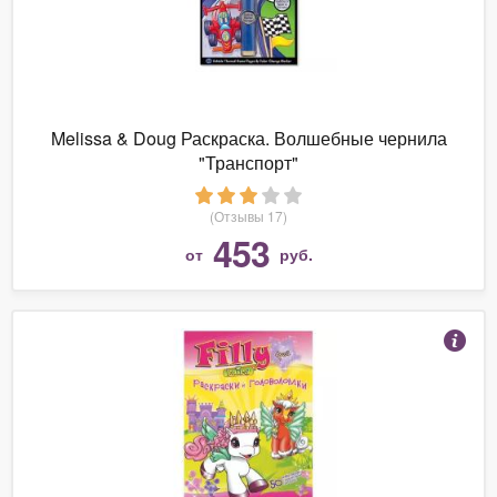
Melissa & Doug Раскраска. Волшебные чернила
"Транспорт"
(Отзывы 17)
453
от
руб.