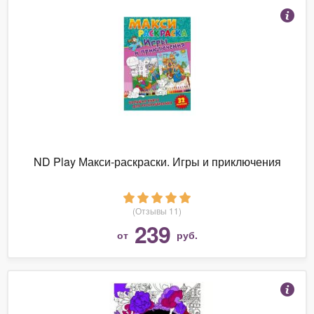
ND Play Макси-раскраски. Игры и приключения
(Отзывы 11)
239
от
руб.