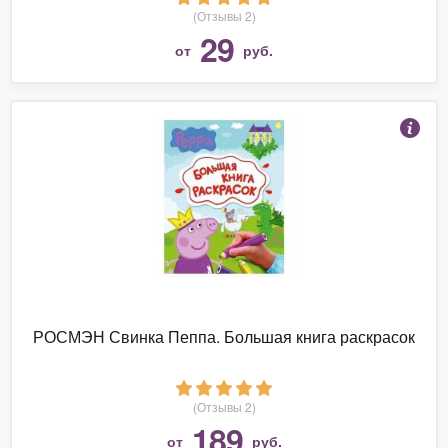
(Отзывы 2)
29
от
руб.
РОСМЭН Свинка Пеппа. Большая книга раскрасок
(Отзывы 2)
189
от
руб.