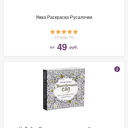
Умка Раскраска Русалочки
(Отзывы 10)
49
от
руб.