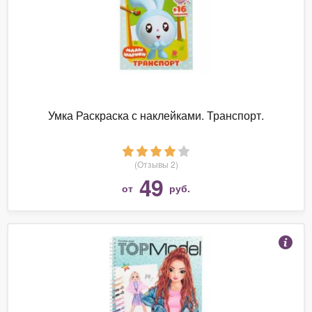
Умка Раскраска с наклейками. Транспорт.
(Отзывы 2)
49
от
руб.