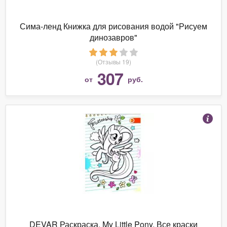
Сима-ленд Книжка для рисования водой "Рисуем
динозавров"
(Отзывы 19)
307
от
руб.
DEVAR Раскраска. My Little Pony. Все краски