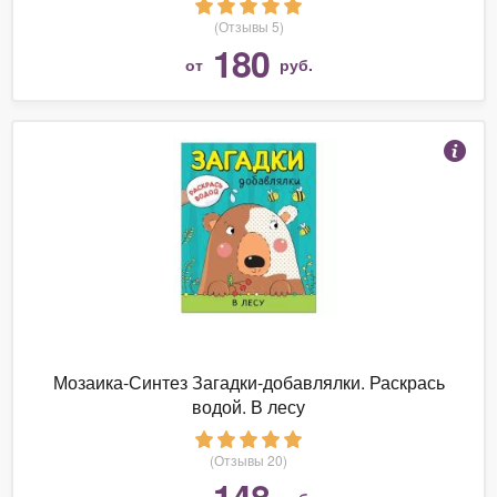
(Отзывы 5)
180
от
руб.
Мозаика-Синтез Загадки-добавлялки. Раскрась
водой. В лесу
(Отзывы 20)
148