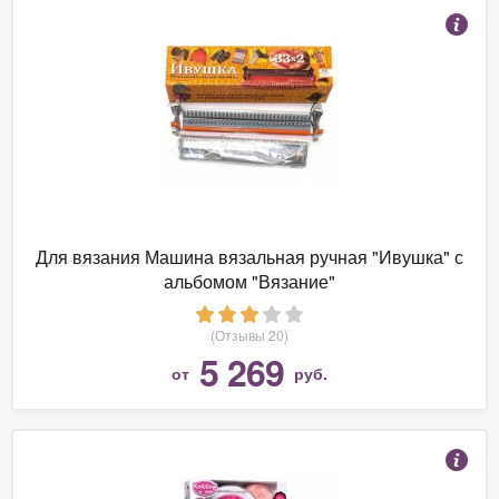
Для вязания Машина вязальная ручная "Ивушка" с
альбомом "Вязание"
(Отзывы 20)
5 269
от
руб.