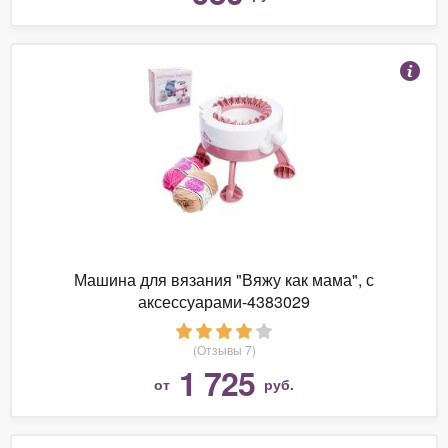
Машина для вязания "Вяжу как мама", с
аксессуарами-4383029
(Отзывы 7)
1 725
от
руб.