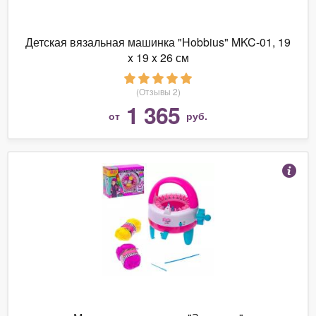
Детская вязальная машинка "Hobbius" MKC-01, 19
x 19 x 26 см
(Отзывы 2)
1 365
от
руб.