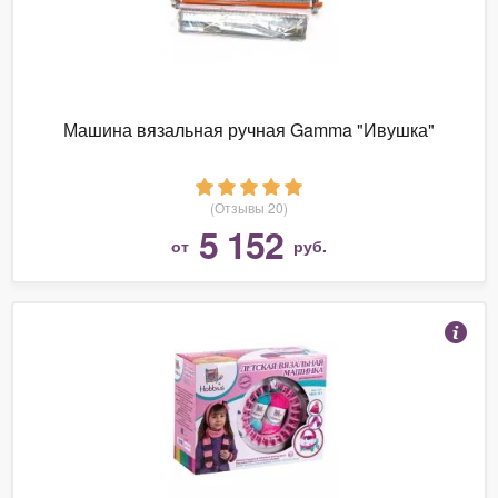
Машина вязальная ручная Gamma "Ивушка"
(Отзывы 20)
5 152
от
руб.