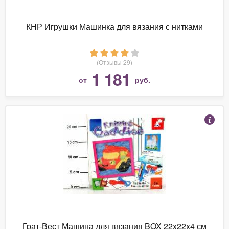
КНР Игрушки Машинка для вязания с нитками
(Отзывы 29)
1 181
от
руб.
Грат-Вест Машина для вязания BOX 22x22x4 см