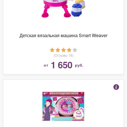
Детская вязальная машина Smart Weaver
(Отзывы 18)
1 650
от
руб.