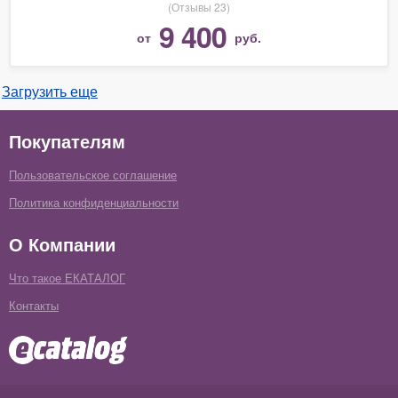
(Отзывы 23)
9 400
от
руб.
Загрузить еще
Покупателям
Пользовательское соглашение
Политика конфиденциальности
О Компании
Что такое ЕКАТАЛОГ
Контакты