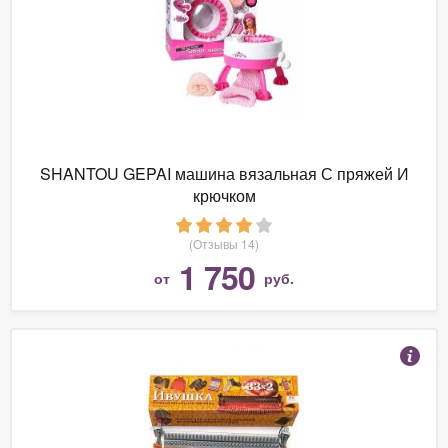
SHANTOU GEPAI машина вязальная С пряжей И
крючком
(Отзывы 14)
1 750
от
руб.