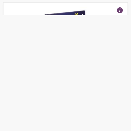
Доска для рисования детская Световые картины
Рисуй светом А4 Премиум (10255)
(Отзывы 12)
1 550
от
руб.