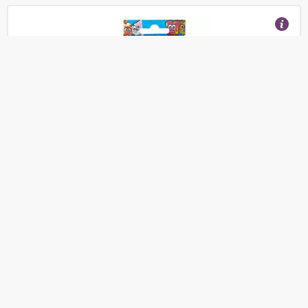
Scentos Мелки восковые 8 цветов
(Отзывы 5)
92
от
руб.