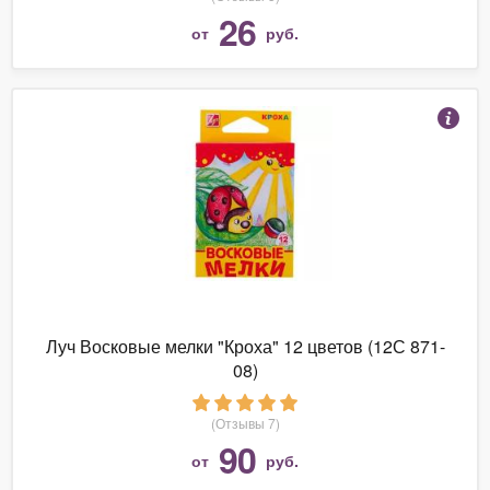
26
от
руб.
Луч Восковые мелки "Кроха" 12 цветов (12С 871-
08)
(Отзывы 7)
90
от
руб.